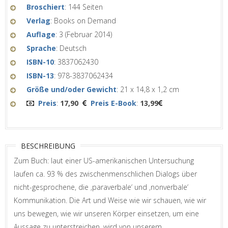
Broschiert
: 144 Seiten
Verlag
: Books on Demand
Auflage
: 3 (Februar 2014)
Sprache
: Deutsch
ISBN-10
: 3837062430
ISBN-13
: 978-3837062434
Größe und/oder Gewicht
: 21 x 14,8 x 1,2 cm
Preis
:
17,90
Preis E-Book
:
13,99
BESCHREIBUNG
Zum Buch: laut einer US-amerikanischen Untersuchung
laufen ca. 93 % des zwischenmenschlichen Dialogs über
nicht-gesprochene, die ‚paraverbale‘ und ‚nonverbale‘
Kommunikation. Die Art und Weise wie wir schauen, wie wir
uns bewegen, wie wir unseren Körper einsetzen, um eine
Aussage zu unterstreichen, wird von unserem